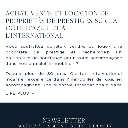
ACHAT, VENTE ET LOCATION DE
PROPRIÉTÉS DE PRESTIGES SUR LA
CÔTE D’AZUR ET À
L’INTERNATIONAL
Vous souhaitez acheter, vendre ou louer une
propriété de prestige et recherchez un
partenaire de confiance pour vous accompagner
dans votre projet immobilier ?
Depuis plus de 30 ans, Carlton International
incarne l’excellence dans l’immobilier de luxe, en
accompagnant une clientèle internationale dans
l’achat, la vente et la location de biens
LIRE PLUS
d’exception sur la Côte d’Azur et à
l’international.
Grâce à notre expertise reconnue et à notre
réseau international, nous vous offrons un
NEWSLETTER
accompagnement personnalisé, confidentiel et
sur mesure pour concrétiser vos projets
ACCÉDEZ À DES BIENS D'EXCEPTION EN VOUS