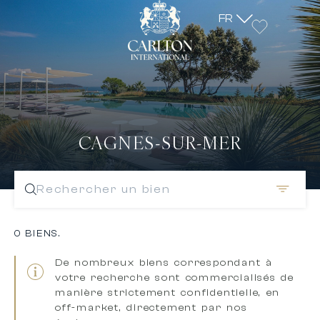
FR
CAGNES-SUR-MER
Rechercher un bien
0 BIENS.
De nombreux biens correspondant à
votre recherche sont
commercialisés de
manière strictement confidentielle, en
off-market, directement par nos