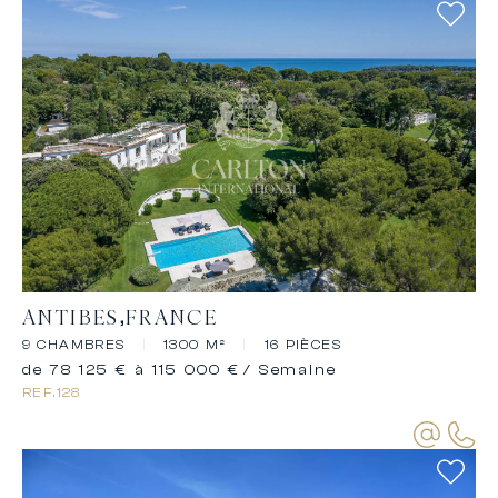
ANTIBES
FRANCE
9 CHAMBRES
|
1300 M²
|
16 PIÈCES
de 78 125 € à 115 000 €
/ Semaine
REF.
128