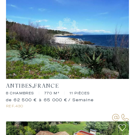
ANTIBES
FRANCE
8 CHAMBRES
|
770 M²
|
11 PIÈCES
de 62 500 € à 65 000 €
/ Semaine
REF.
430