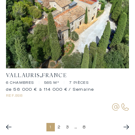
VALLAURIS
FRANCE
6 CHAMBRES
|
565 M²
|
7 PIÈCES
de 56 000 € à 114 000 €
/ Semaine
REF.
898
1
2
3
...
8