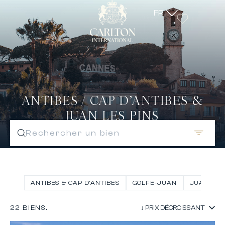
FR
ANTIBES / CAP D’ANTIBES &
JUAN LES PINS
Rechercher un bien
ANTIBES & CAP D’ANTIBES
GOLFE-JUAN
JUAN-LES
22 BIENS.