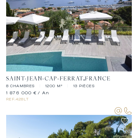
SAINT-JEAN-CAP-FERRAT
FRANCE
8 CHAMBRES
|
1200 M²
|
13 PIÈCES
1 876 000 €
/ An
REF.
428LT