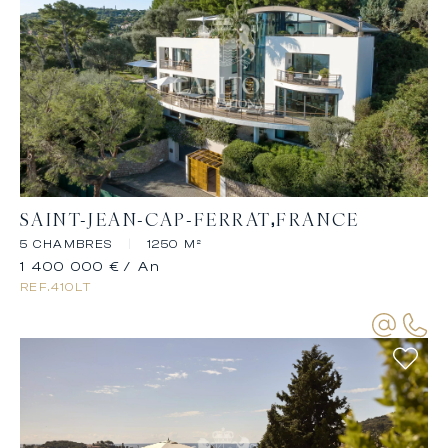
SAINT-JEAN-CAP-FERRAT
FRANCE
5 CHAMBRES
|
1250 M²
1 400 000 €
/ An
REF.
410LT