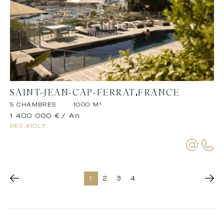
SAINT-JEAN-CAP-FERRAT
FRANCE
5 CHAMBRES
|
1000 M²
1 400 000 €
/ An
REF.
410LT
1
2
3
4