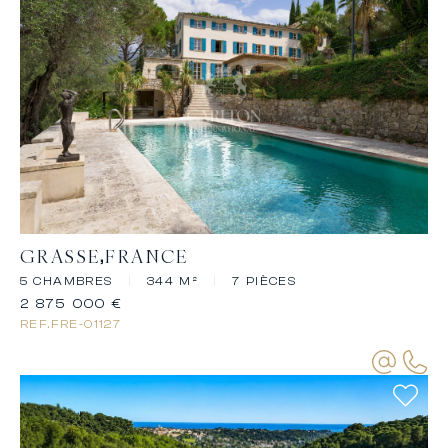
GRASSE
FRANCE
5 CHAMBRES
|
344 M²
|
7 PIÈCES
2 875 000 €
REF.
FRE-01127