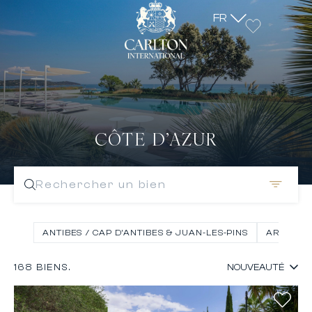
FR
CÔTE D’AZUR
Rechercher un bien
ANTIBES / CAP D’ANTIBES & JUAN-LES-PINS
ARRIERE-
168 BIENS.