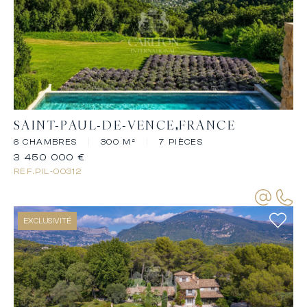
SAINT-PAUL-DE-VENCE
FRANCE
6 CHAMBRES
|
300 M²
|
7 PIÈCES
3 450 000 €
REF.
PIL-00312
EXCLUSIVITÉ