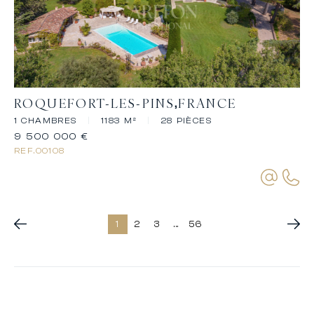
ROQUEFORT-LES-PINS
FRANCE
1 CHAMBRES
|
1183 M²
|
28 PIÈCES
9 500 000 €
REF.
00108
1
2
3
...
56