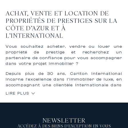
ACHAT, VENTE ET LOCATION DE
PROPRIÉTÉS DE PRESTIGES SUR LA
CÔTE D’AZUR ET À
L’INTERNATIONAL
Vous souhaitez acheter, vendre ou louer une
propriété de prestige et recherchez un
partenaire de confiance pour vous accompagner
dans votre projet immobilier ?
Depuis plus de 30 ans, Carlton International
incarne l’excellence dans l’immobilier de luxe, en
accompagnant une clientèle internationale dans
l’achat, la vente et la location de biens
LIRE PLUS
d’exception sur la Côte d’Azur et à
l’international.
Grâce à notre expertise reconnue et à notre
réseau international, nous vous offrons un
NEWSLETTER
accompagnement personnalisé, confidentiel et
sur mesure pour concrétiser vos projets
ACCÉDEZ À DES BIENS D'EXCEPTION EN VOUS