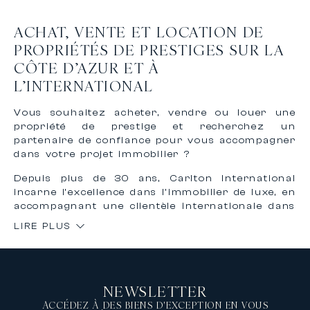
ACHAT, VENTE ET LOCATION DE
PROPRIÉTÉS DE PRESTIGES SUR LA
CÔTE D’AZUR ET À
L’INTERNATIONAL
Vous souhaitez acheter, vendre ou louer une
propriété de prestige et recherchez un
partenaire de confiance pour vous accompagner
dans votre projet immobilier ?
Depuis plus de 30 ans, Carlton International
incarne l’excellence dans l’immobilier de luxe, en
accompagnant une clientèle internationale dans
l’achat, la vente et la location de biens
LIRE PLUS
d’exception sur la Côte d’Azur et à
l’international.
Grâce à notre expertise reconnue et à notre
réseau international, nous vous offrons un
NEWSLETTER
accompagnement personnalisé, confidentiel et
sur mesure pour concrétiser vos projets
ACCÉDEZ À DES BIENS D'EXCEPTION EN VOUS